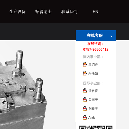
生产设备
招贤纳士
联系我们
EN
在线客服
×
在线咨询：
0757-86506418
国内事业部：
莫韵诗
梁燕颜
国际事业部：
潘敏仪
关国宁
刘新平
Andy