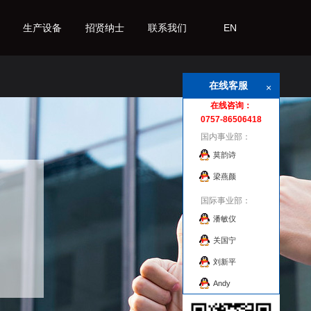
生产设备
招贤纳士
联系我们
EN
在线客服
×
在线咨询：
0757-86506418
国内事业部：
莫韵诗
梁燕颜
国际事业部：
潘敏仪
关国宁
刘新平
Andy